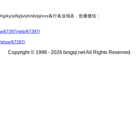
ky/yl/kj/js/yh/sb/pj/vns各行各业域名，批量微信：
67397/refp/67397/
/shop/67397/
Copyright © 1998 - 2026 bingqi.net All Rights Reserved.